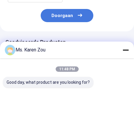
Doorgaan
Geadviseerde Producten
Ms. Karen Zou
11:48 PM
Good day, what product are you looking for?
Diesel van Honda
Van diesel stille het
Diesel Lasgene
faseren rode 10kva
type 186FAE
220A 50Hz 60
machts stille Kleine
machts5000w 5kw
Elektrische
Draagbare
Kleine draagbare
Dieselgenerat
Generators 3 of
elektrische
Lasserfunctie
Beste prijs
Beste prijs
Beste pri
enige fase
generator Motor