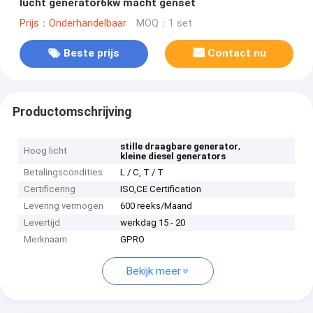
lucht generator6kw macht genset
Prijs：Onderhandelbaar
MOQ：1 set
Beste prijs
Contact nu
Productomschrijving
,
stille draagbare generator
Hoog licht
kleine diesel generators
Betalingscondities
L / C, T / T
Certificering
ISO,CE Certification
Levering vermogen
600 reeks/Maand
Levertijd
werkdag 15 - 20
Merknaam
GPRO
Bekijk meer