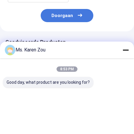
Doorgaan
Geadviseerde Producten
Ms. Karen Zou
8:53 PM
Good day, what product are you looking for?
40KW lucht het
Enige fase
20KW 25KVA Di
gekoelde Deutz-
elektrische
Generator Set
Diesel
draagbare diesel
12V DC Electri
Generatorreeks
generatorreeks 220v
Start and 620
Geluiddichte
5kva voor Huis
Heavy-Duty
Beste prijs
Beste prijs
Beste pri
Produceren 50KVA
Construction