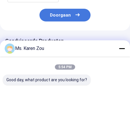
Doorgaan
Geadviseerde Producten
Ms. Karen Zou
5:54 PM
Good day, what product are you looking for?
40KW lucht het
Enige fase
20KW 25KVA Di
gekoelde Deutz-
elektrische
Generator Set
Diesel
draagbare diesel
12V DC Electri
Generatorreeks
generatorreeks 220v
Start and 620
Geluiddichte
5kva voor Huis
Heavy-Duty
Beste prijs
Beste prijs
Beste pri
Produceren 50KVA
Construction