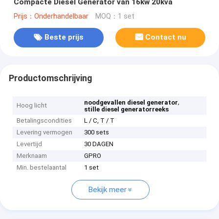
Compacte Diesel Generator van 16kw 20kva
Prijs：Onderhandelbaar
MOQ：1 set
Beste prijs
Contact nu
Productomschrijving
,
noodgevallen diesel generator
Hoog licht
stille diesel generatorreeks
Betalingscondities
L / C, T / T
Levering vermogen
300 sets
Levertijd
30 DAGEN
Merknaam
GPRO
Min. bestelaantal
1 set
Bekijk meer