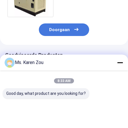
Diepzee 3110 Smartgen
Controler
Doorgaan
Geadviseerde Producten
Ms. Karen Zou
8:33 AM
Good day, what product are you looking for?
40KW lucht het
Enige fase
20KW 25KVA Di
gekoelde Deutz-
elektrische
Generator Set
Diesel
draagbare diesel
12V DC Electri
Generatorreeks
generatorreeks 220v
Start and 620