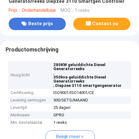
Generatorreeks Diepzee 3110 Smartgen Controler
Prijs：Onderhandelbaar
MOQ：1 reeks
Beste prijs
Contact nu
Productomschrijving
280KW geluiddichte Diesel
Generatorreeks
,
Hoog licht
350kva geluiddichte Diesel
Generatorreeks
,
Diepzee 3110 smartgengenerator
Certificering
ISO9001/ISO14001/CE
Levering vermogen
500/SETS/MAAND
Levertijd
25 dagen
Merknaam
GPRO
Min. bestelaantal
1 reeks
Bekijk meer