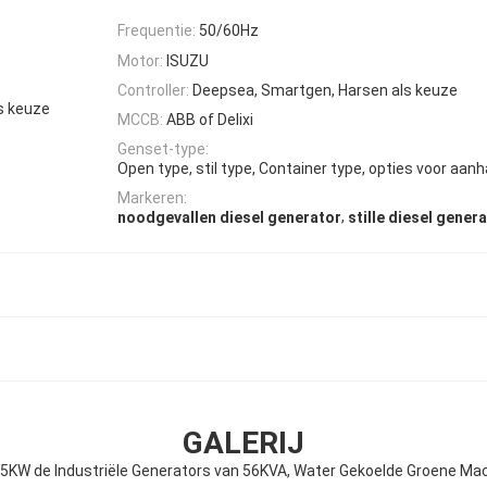
Frequentie:
50/60Hz
Motor:
ISUZU
Controller:
Deepsea, Smartgen, Harsen als keuze
s keuze
MCCB:
ABB of Delixi
Genset-type:
Open type, stil type, Container type, opties voor aa
Markeren:
,
noodgevallen diesel generator
stille diesel gener
GALERIJ
45KW de Industriële Generators van 56KVA, Water Gekoelde Groene Ma