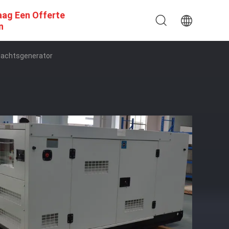
aag Een Offerte
n
Machtsgenerator