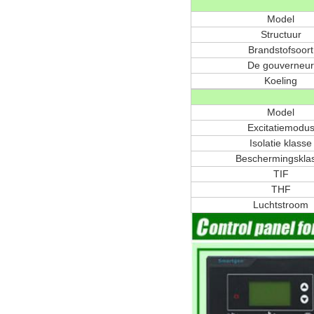
Model
Structuur
Brandstofsoort
De gouverneur
Koeling
Model
Excitatiemodu
Isolatie klasse
Beschermingskla
TIF
THF
Luchtstroom