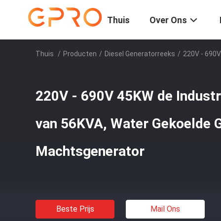
Thuis
Over Ons
Thuis
/
Producten
/
Diesel Generatorreeks
/
220V - 690V
220V - 690V 45KW de Industr
van 56KVA, Water Gekoelde 
Machtsgenerator
Beste Prijs
Mail Ons