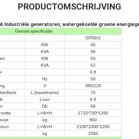
PRODUCTOMSCHRIJVING
A Industriële generatoren, watergekoelde groene energieg
Genset-specificatie
GP56IS
KW
45
KVA
56
gen
KW
50
KVA
62
r
0.8
Hz
50
ng
V
380/220
dstoftank
L (basisframe)
75
ik
L/uur
8.8
er
Db
68
rootte
L×W×H
1710*700*1340
snet
kg
960
oduct
L×W×H
2100*1000*1200
kg
1050