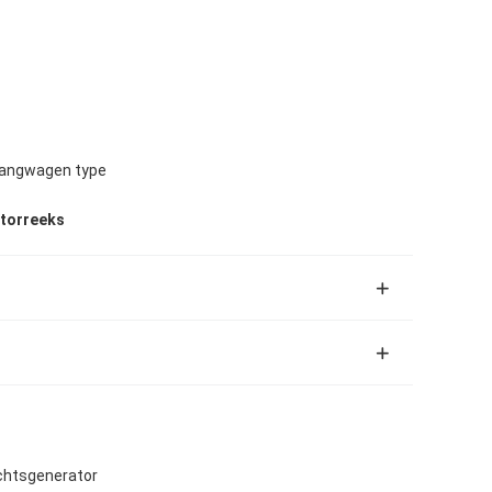
nhangwagen type
atorreeks
chtsgenerator