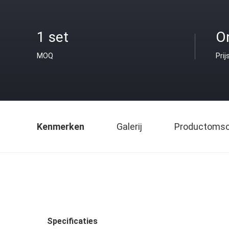
1 set
O
MOQ
Prij
Kenmerken
Galerij
Productomsch
Specificaties