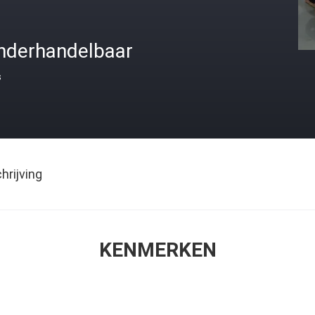
nderhandelbaar
s
rijving
KENMERKEN