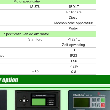
Motorspecificatie
ISUZU
4BD1T
4 cilinders
Diesel
Mechanische apparatuur
Water
Specificatie van de alternator
Stamford
PI 224E
s
Zelf-opwinding
H
sse
IP23
< 50
< 2%
m3/s
0.8