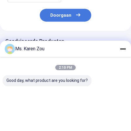
Doorgaan
Geadviseerde Producten
Ms. Karen Zou
2:10 PM
Good day, what product are you looking for?
Diesel van Honda
Van diesel stille het
Diesel Lasgene
faseren rode 10kva
type 186FAE
220A 50Hz 60
machts stille Kleine
machts5000w 5kw
Elektrische
Draagbare
Kleine draagbare
Dieselgenerat
Generators 3 of
elektrische
Lasserfunctie
Beste prijs
Beste prijs
Beste pri
enige fase
generator Motor