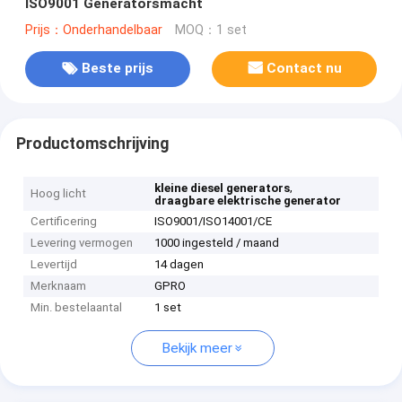
ISO9001 Generatorsmacht
Prijs：Onderhandelbaar
MOQ：1 set
Beste prijs
Contact nu
Productomschrijving
,
kleine diesel generators
Hoog licht
draagbare elektrische generator
Certificering
ISO9001/ISO14001/CE
Levering vermogen
1000 ingesteld / maand
Levertijd
14 dagen
Merknaam
GPRO
Min. bestelaantal
1 set
Bekijk meer