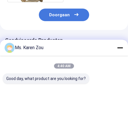
Doorgaan
Geadviseerde Producten
Ms. Karen Zou
4:40 AM
Good day, what product are you looking for?
80w 100kva-
100KW Automobiele
40kw 50kva-En
Generator Hoofd
Alternatorac Motor
Dubbele Lager 
Brushless Alternator
in drie stadia voor
Generator het
50hz In drie stadia
Verbinding
Elektrische
Alternator
Beste prijs
Beste prijs
Beste pri